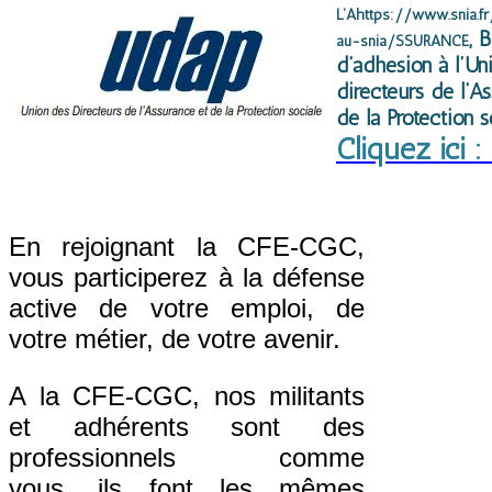
L’Ahttps://www.snia.
, B
au-snia/SSURANCE
d’adhésion à l’Un
directeurs de l’A
de la Protection s
Cliquez ici 
En rejoignant la CFE-CGC,
vous participerez à la défense
active de votre emploi, de
votre métier, de votre avenir. ​
A la CFE-CGC, nos militants
et adhérents sont des
professionnels comme
vous, ils font les mêmes