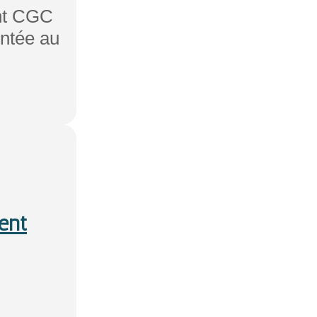
ent CGC
entée au
ent