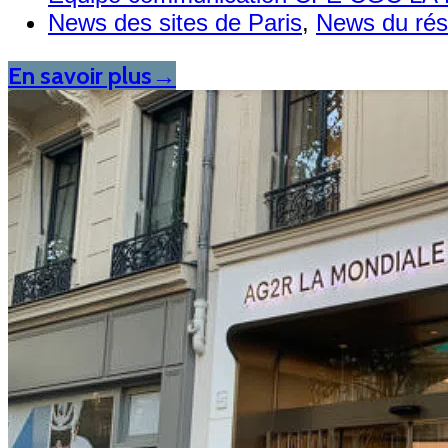
News des sites de Paris
,
News du ré
En savoir plus
→