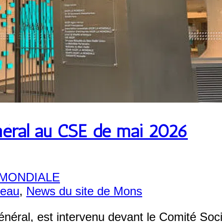
énéral au CSE de mai 2026
A MONDIALE
seau
,
News du site de Mons
ral, est intervenu devant le Comité Soci