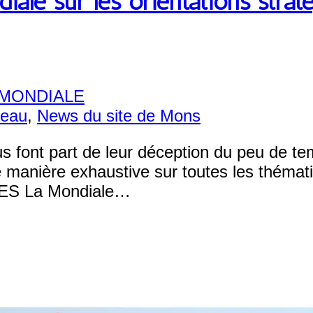
ale sur les orientations strat
A MONDIALE
seau
,
News du site de Mons
élus font part de leur déception du peu de t
e manière exhaustive sur toutes les thémat
’UES La Mondiale…