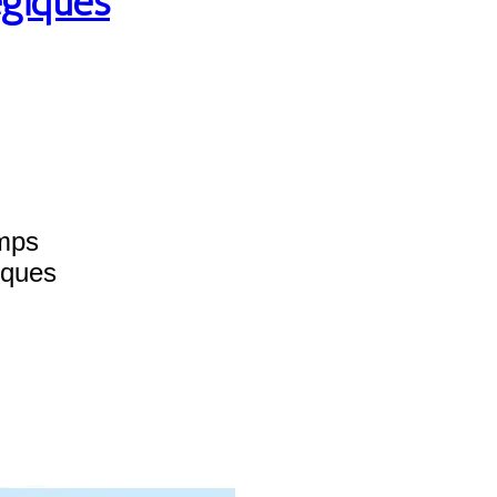
égiques
emps
iques